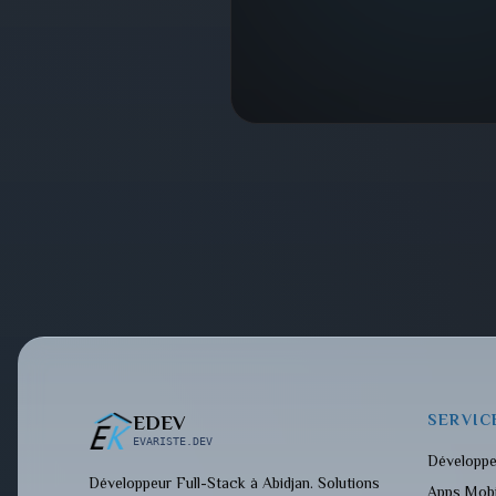
SERVIC
EDEV
EVARISTE.DEV
Développ
Développeur Full-Stack à Abidjan. Solutions
Apps Mobi