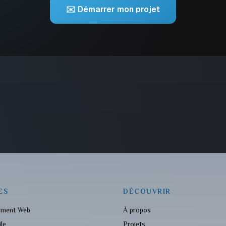
✉️ Démarrer mon projet
ES
DÉCOUVRIR
ement Web
À propos
le
Projets