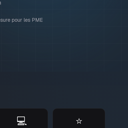
n
mesure pour les PME
💻
⭐