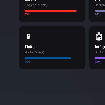
Backend · 5 an(s)
Backend
95%
95%
📱
🤖
Flutter
Intég
Mobile · 3 an(s)
IA · 2 an
85%
85%