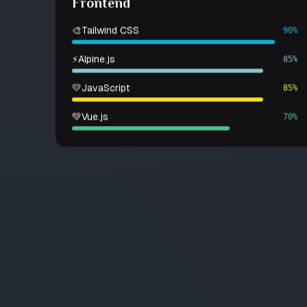
Frontend
🎨
Tailwind CSS
90%
⚡
Alpine.js
85%
💛
JavaScript
85%
💚
Vue.js
70%