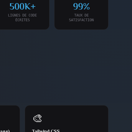
500K+
99%
LIGNES DE CODE
TAUX DE
ÉCRITES
SATISFACTION
🎨
age)
Tailwind CSS