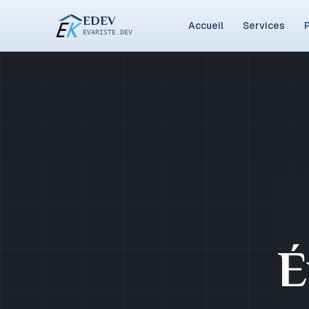
EDEV
Accueil
Services
P
EVARISTE.DEV
É