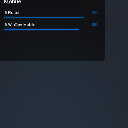
Mobile
📱
Flutter
85%
📱
WinDev Mobile
80%