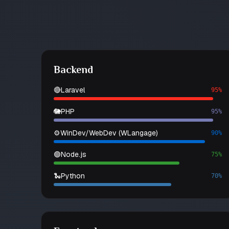
Backend
🔴
Laravel
95%
🐘
PHP
95%
⚙️
WinDev/WebDev (WLangage)
90%
🟢
Node.js
75%
🐍
Python
70%