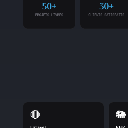
50+
30+
PROJETS LIVRÉS
CLIENTS SATISFAITS
🔴
🐘
Laravel
PHP