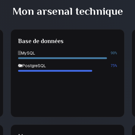
Mon arsenal technique
Base de données
🗄️
MySQL
90%
🐘
PostgreSQL
75%