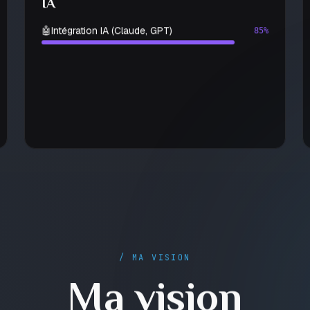
IA
🤖
Intégration IA (Claude, GPT)
85%
/ MA VISION
Ma vision