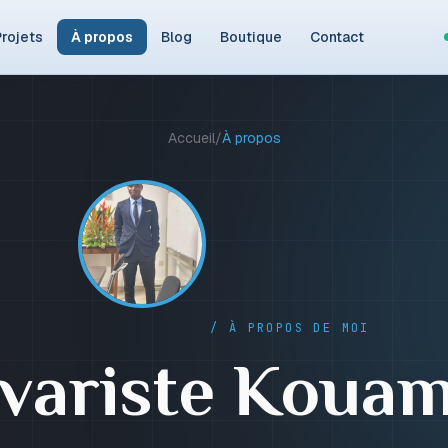
rojets
À propos
Blog
Boutique
Contact
Accueil
/
À propos
/ À PROPOS DE MOI
variste Koua