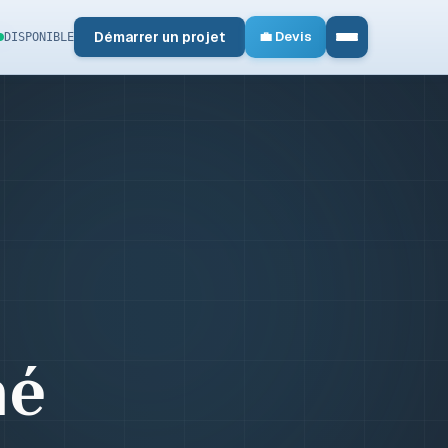
Démarrer un projet
💼 Devis
DISPONIBLE
mé