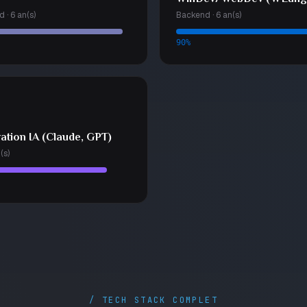
 · 6 an(s)
Backend · 6 an(s)
90%
ration IA (Claude, GPT)
(s)
/ TECH STACK COMPLET