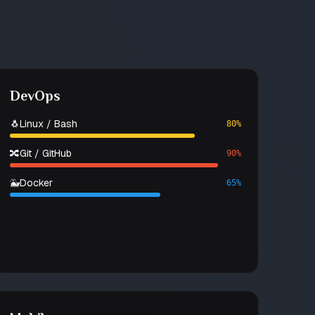
DevOps
🐧
Linux / Bash
80%
🔀
Git / GitHub
90%
🐳
Docker
65%