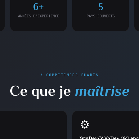
6+
5
ANNÉES D'EXPÉRIENCE
PAYS COUVERTS
/ COMPÉTENCES PHARES
Ce que je
maîtrise
⚙️
WinDev/WebDev (WLang