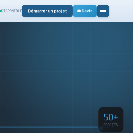
Démarrer un projet
💼 Devis
DISPONIBLE
riste Kouamé
50+
L-STACK DEVELOPER
PROJETS