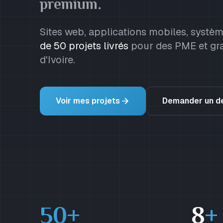
premium.
Sites web, applications mobiles, systè
de 50 projets livrés
pour des PME et gra
d'Ivoire.
Voir mes projets
Demander un d
50+
8
+