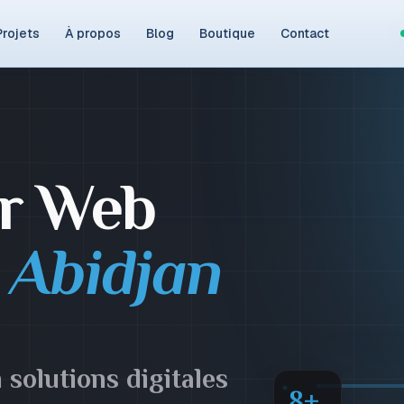
Projets
À propos
Blog
Boutique
Contact
r Web
à Abidjan
Éva
FUL
olutions digitales
8+