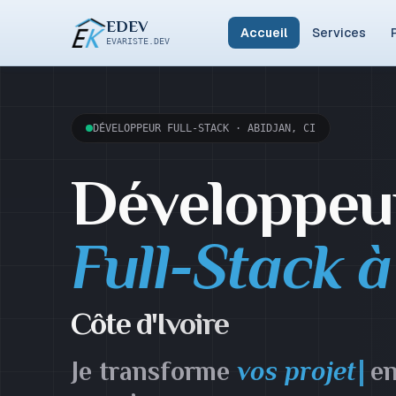
EDEV
Accueil
Services
EVARISTE.DEV
DÉVELOPPEUR FULL-STACK · ABIDJAN, CI
Développeu
Full-Stack 
Côte d'Ivoire
Je transforme
vos proj
en s