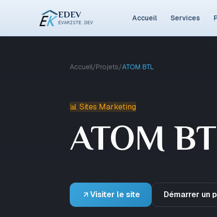
EDEV
Accueil
Services
P
EVARISTE.DEV
Accueil
/
Projets
/
ATOM BTL
📊 Sites Marketing
ATOM BT
Visiter le site
Démarrer un pr