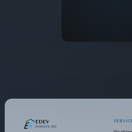
SERVIC
EDEV
EVARISTE.DEV
Développ