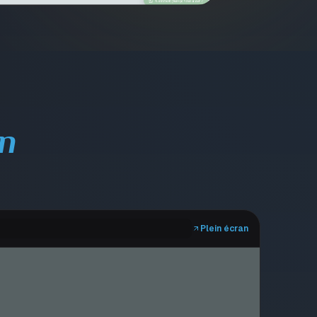
on
Plein écran