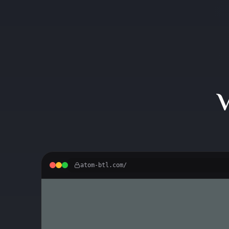
V
atom-btl.com/