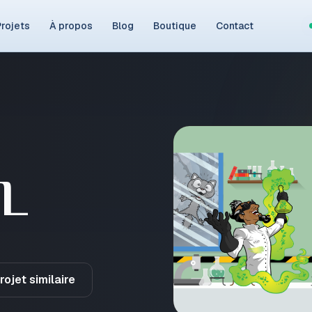
rojets
À propos
Blog
Boutique
Contact
L
ojet similaire