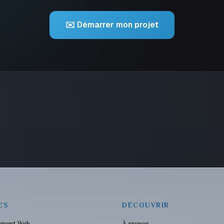
✉️ Démarrer mon projet
ES
DÉCOUVRIR
ement Web
À propos