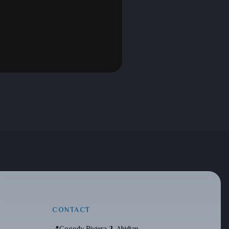
CONTACT
📍
Cocody Riviera 2, Abidjan